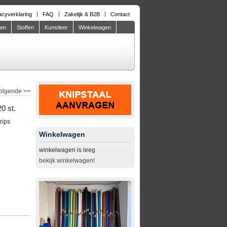
acyverklaring
FAQ
Zakelijk & B2B
Contact
den
Stoffen
Kunstleer
Winkelwagen
olgende
>>
0 st.
rips
Winkelwagen
winkelwagen is leeg
bekijk winkelwagen!