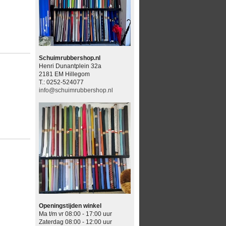
Schuimrubbershop.nl
Henri Dunantplein 32a
2181 EM Hillegom
T.: 0252-524077
info@schuimrubbershop.nl
Openingstijden winkel
Ma t/m vr 08:00 - 17:00 uur
Zaterdag 08:00 - 12:00 uur