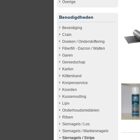
Overige
Benodigdheden
Bevestiging
Crain
Doeken / Onderstoffering
Fiberfill - Dacron / Watten
Garen
Gereedschap
Karton
Klittenband
Knopenservice
Koorden
Kussenvulling
Lijm
Onderhoudsmiddelen
Ritsen
Siernagels / Los
Siernagels / Markiesnagels
Siernagels / Strips