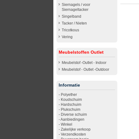
Siernagels / voor
Siernageltacker
Singelband
Tacker / Nieten
Tricotkous
Vering
Meubelstoffen Outlet
Meubelstof -Outlet - Indoor
Meubelstof - Outlet -Outdoor
Informatie
-
Polyether
-
Koudschuim
-
Hardschuim
-
Plukschuim
-
Diverse schuim
-
Aanbiedingen
-
Winkel
-
Zakelijke verkoop
-
Verzendkosten