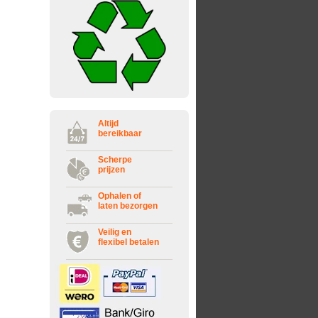
Altijd
bereikbaar
Scherpe
prijzen
Ophalen of
laten bezorgen
Veilig en
flexibel betalen