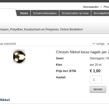
Voorwaarden
Priv
Home
Schuimrubberplaten
Schuimrubber op maat
Benodigdhe
Knipstaal-aanvragen
kopen, Polyether, Koudschuim en Polypress. Online Bestellen!
ar overzicht
<<
vorige
v
Chroom Nikkel losse nagels per 2
Soort
Siernagels / St
Kies
per 20 st.
€
1,00
Prijs incl. BTW
Aantal:
bestel
Nikkel