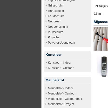
Flightcase Vullingen
Grijsschuim
Per zakje 
Hardschuim
9.5 mm
Koudschuim
Neopreen
Bijpasse
Noppenschuim
Plukschuim
Polyether
Polypress/bondfoam
Kunstleer
Kunstleer - Indoor
Kunstleer - Outdoor
Meubelstof
Meubelstof - Indoor
Meubelstof - Outdoor
Meubelstof - Outdoordoek
Meubelstof - Project