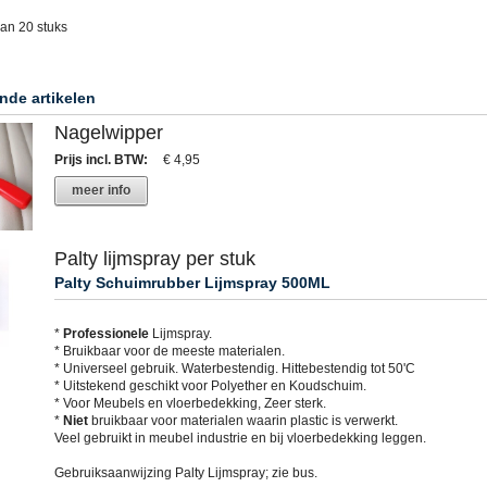
van 20 stuks
nde artikelen
Nagelwipper
Prijs incl. BTW
:
€ 4,95
meer info
Palty lijmspray per stuk
Palty Schuimrubber Lijmspray 500ML
*
Professionele
Lijmspray.
* Bruikbaar voor de meeste materialen.
* Universeel gebruik. Waterbestendig. Hittebestendig tot 50'C
* Uitstekend geschikt voor Polyether en Koudschuim.
* Voor Meubels en vloerbedekking, Zeer sterk.
*
Niet
bruikbaar voor materialen waarin plastic is verwerkt.
Veel gebruikt in meubel industrie en bij vloerbedekking leggen.
Gebruiksaanwijzing Palty Lijmspray; zie bus.