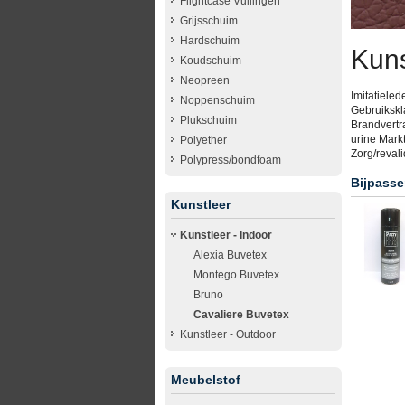
Flightcase Vullingen
Grijsschuim
Hardschuim
Kuns
Koudschuim
Neopreen
Imitatieled
Noppenschuim
Gebruikskla
Plukschuim
Brandvertr
urine Markt
Polyether
Zorg/revali
Polypress/bondfoam
Bijpasse
Kunstleer
Kunstleer - Indoor
Alexia Buvetex
Montego Buvetex
Bruno
Cavaliere Buvetex
Kunstleer - Outdoor
Meubelstof