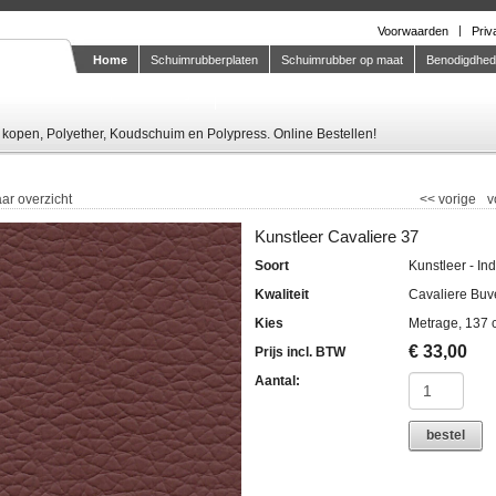
Voorwaarden
Priv
Home
Schuimrubberplaten
Schuimrubber op maat
Benodigdhe
Knipstaal-aanvragen
kopen, Polyether, Koudschuim en Polypress. Online Bestellen!
ar overzicht
<<
vorige
v
Kunstleer Cavaliere 37
Soort
Kunstleer - In
Kwaliteit
Cavaliere Buv
Kies
Metrage, 137 
€
33,00
Prijs incl. BTW
Aantal:
bestel