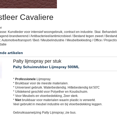
tleer Cavaliere
er
sse: Kunstleder voor intensief woongebruik, contract en industrie. Skai. Behandeli
agend-brandwerend / Antibacterieel/antimicrobieel / Bestand tegen zweet / Bestan
: Automotive/transport / Bed / Meubelindustrie / Meubelbekleding / Office / Project/co
datie
nde artikelen
Palty lijmspray per stuk
Palty Schuimrubber Lijmspray 500ML
*
Professionele
Lijmspray.
* Bruikbaar voor de meeste materialen.
* Universeel gebruik. Waterbestendig. Hittebestendig tot 50'C
* Uitstekend geschikt voor Polyether en Koudschuim.
* Voor Meubels en vloerbedekking, Zeer sterk.
*
Niet
bruikbaar voor materialen waarin plastic is verwerkt.
Veel gebruikt in meubel industrie en bij vloerbedekking leggen.
Gebruiksaanwijzing Palty Lijmspray; zie bus.