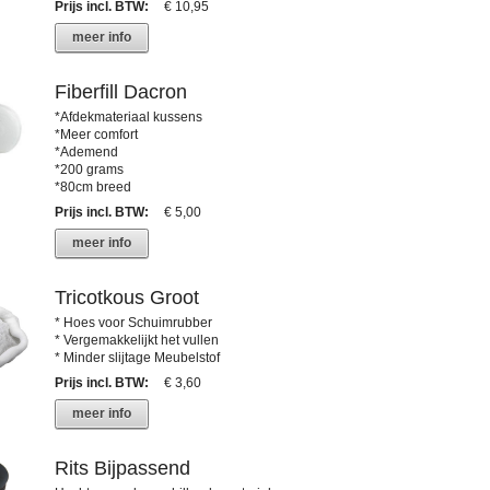
Prijs incl. BTW
:
€ 10,95
meer info
Fiberfill Dacron
*Afdekmateriaal kussens
*Meer comfort
*Ademend
*200 grams
*80cm breed
Prijs incl. BTW
:
€ 5,00
meer info
Tricotkous Groot
* Hoes voor Schuimrubber
* Vergemakkelijkt het vullen
* Minder slijtage Meubelstof
Prijs incl. BTW
:
€ 3,60
meer info
Rits Bijpassend