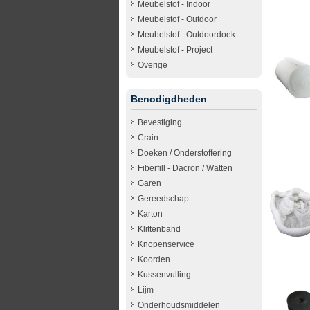
Meubelstof - Indoor
Meubelstof - Outdoor
Meubelstof - Outdoordoek
Meubelstof - Project
Overige
Benodigdheden
Bevestiging
Crain
Doeken / Onderstoffering
Fiberfill - Dacron / Watten
Garen
Gereedschap
Karton
Klittenband
Knopenservice
Koorden
Kussenvulling
Lijm
Onderhoudsmiddelen