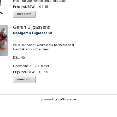
Hecht op veel verschillende materialen.
Prijs incl. BTW
:
€ 1,45
meer info
Garen Bijpassend
Naaigaren Bijpassend
Wij kijken voor u welke kleur het beste past.
Geschikt voor stof en leer.
Dikte 40
Hoeveelheid: 1200 meter
Prijs incl. BTW
:
€ 9,95
meer info
powered by
myShop.com