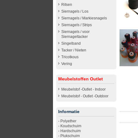
Ritsen
Siernagels / Los
Siernagels / Markiesnagels
Siernagels / Strips
Siernagels / voor
Siernageltacker
Singelband
Tacker / Nieten
Tricotkous
Vering
Meubelstoffen Outlet
Meubelstof -Outlet - Indoor
Meubelstof - Outlet -Outdoor
Informatie
-
Polyether
-
Koudschuim
-
Hardschuim
-
Plukschuim