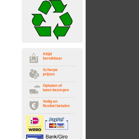
Altijd
bereikbaar
Scherpe
prijzen
Ophalen of
laten bezorgen
Veilig en
flexibel betalen