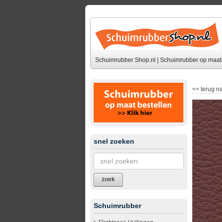
Schuimrubber Shop.nl | Schuimrubber op maat 
<<
terug na
snel zoeken
zoek
Schuimrubber