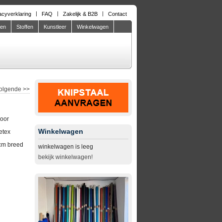
acyverklaring
FAQ
Zakelijk & B2B
Contact
den
Stoffen
Kunstleer
Winkelwagen
olgende
>>
door
Winkelwagen
etex
cm breed
winkelwagen is leeg
bekijk winkelwagen!