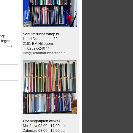
Schuimrubbershop.nl
ng:
Henri Dunantplein 32a
d tegen
2181 EM Hillegom
ntract /
T.: 0252-524077
info@schuimrubbershop.nl
Openingstijden winkel
Ma t/m vr 08:00 - 17:00 uur
Zaterdag 08:00 - 12:00 uur